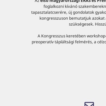
Az
első magyarországi ERAS és Preh
foglalkozni kívánó szakemberekn
tapasztalatcserére, új gondolatok gyako
kongresszuson bemutatjuk azokat a
szükségesek. Hissz
A Kongresszus keretében workshop-o
preoperatív tápláltsági felmérés, a célz