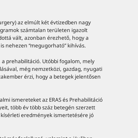
rgery) az elmúlt két évtizedben nagy
ogramok számtalan területen igazolt
dottá vált, azonban érezhető, hogy a
 is nehezen “megugorható” kihívás.
 a prehabilitáció. Utóbbi fogalom, mely
izálásával, még nemzetközi, gazdag, nyugati
szakember érzi, hogy a betegek jelentősen
dalmi ismereteket az ERAS és Prehabilitáció
it, több év több száz betegén szerzett
ai kísérleti eredmények ismertetésére jó