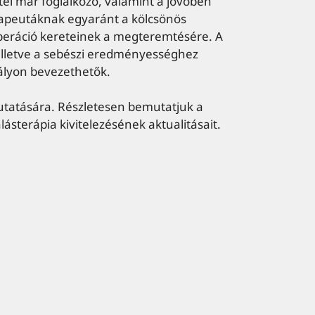
ttel már foglalkozó, valamint a jövőben
rapeutáknak egyaránt a kölcsönös
ooperáció kereteinek a megteremtésére. A
illetve a sebészi eredményességhez
ályon bevezethetők.
utatására. Részletesen bemutatjuk a
lásterápia kivitelezésének aktualitásait.