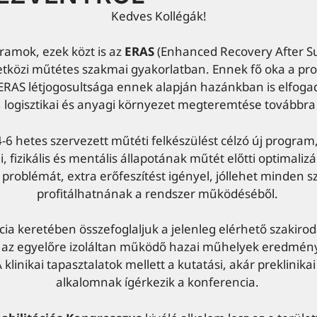
Kedves Kollégák!
gramok, ezek közt is az
ERAS
(Enhanced Recovery After Su
tközi műtétes szakmai gyakorlatban. Ennek fő oka a pr
 ERAS létjogosultsága ennek alapján hazánkban is elfoga
 logisztikai és anyagi környezet megteremtése továbbra
-6 hetes szervezett műtéti felkészülést célzó új program,
i, fizikális és mentális állapotának műtét előtti optimal
problémát, extra erőfeszítést igényel, jóllehet minden 
profitálhatnának a rendszer működéséből.
cia keretében összefoglaljuk a jelenleg elérhető szakiro
 az egyelőre izoláltan működő hazai műhelyek eredménye
 A klinikai tapasztalatok mellett a kutatási, akár preklinik
alkalomnak ígérkezik a konferencia.