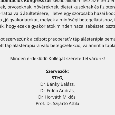
abilitációs Kongresszus
kiváló alkalom lesz az e terüle
ek, orvosoknak, nővéreknek, dietetikusoknak és fiziote
rlatba való átültetésére, illetve egy szorosabb hazai k
 „jó gyakorlatokat, melyek a minőségi betegellátáshoz, 
ük, hogy ezek a gyakorlatok minden hazai sebészeti oszt
t szervezünk a célzott preoperatív táplálásterápia bem
ott táplálásterápiára való betegszelekció, valamint a táplá
Minden érdeklődő Kollégát szeretettel várunk!
Szervezők
:
STéG,
Dr. Bánky Balázs,
Dr. Fülöp András,
Dr. Horváth Miklós,
Prof. Dr. Szijártó Attila